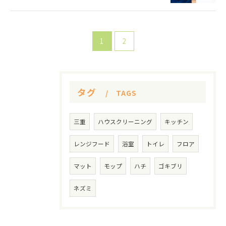
1
2
タグ
TAGS
三重
ハウスクリーニング
キッチン
レンジフード
浴室
トイレ
フロア
マット
モップ
ハチ
ゴキブリ
ネズミ