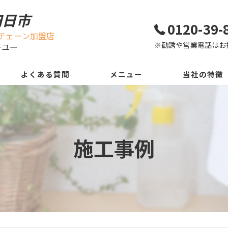
四日市
0120-39-
チェーン加盟店
※勧誘や営業電話はお
ーユー
よくある質問
メニュー
当社の特徴
エアコン
水回り
施工事例
室内
レンタル
害虫駆除